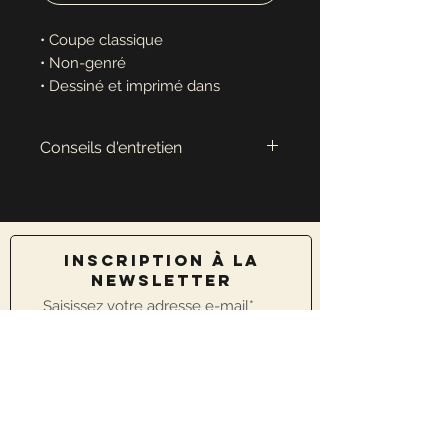
• Coupe classique
• Non-genré
• Dessiné et imprimé dans
notre atelier à Montpellier
Conseils d'entretien
• Ne pas dépasser une
température de 40° lors du
lavage
• Toujours retourner le textile à
INSCRIPTION À LA
NEWSLETTER
l'envers avant de le laver
• Opter pour des détergents
doux
Rejoindre
• Eviter de sécher le textile au
sèche-linge à haute
température
• Retourner le textile à l'envers