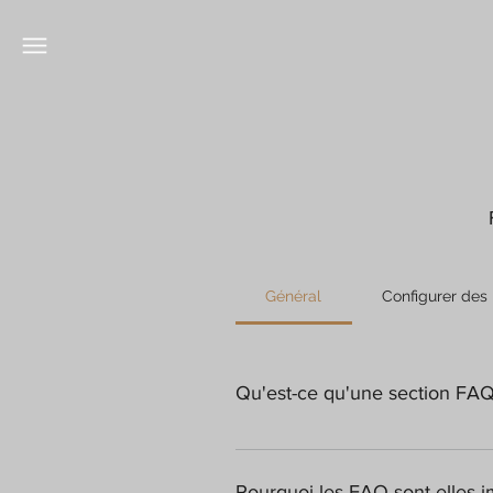
Général
Configurer des
Qu'est-ce qu'une section FA
Une section FAQ peut être utilis
exemple, «Proposez-vous la livrai
Pourquoi les FAQ sont-elles 