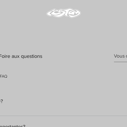
Foire aux questions
 FAQ
Q?
ée pour répondre rapidement aux questions fréquemment posées s
son?», «Quelles sont vos heures d'ouverture?», «Comment puis-je
importantes?