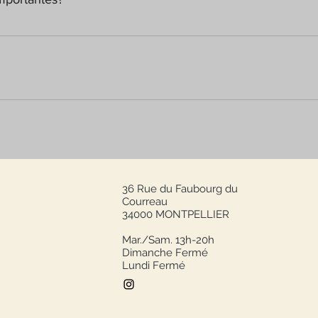
d'aider les visiteurs à trouver rapidement des réponses aux que
ure expérience de navigation sur votre site.
'importe quelle page de votre site ou sur votre appli mobile Wix
36 Rue du Faubourg du
Courreau
34000 MONTPELLIER
Mar./Sam. 13h-20h
Dimanche Fermé
Lundi Fermé