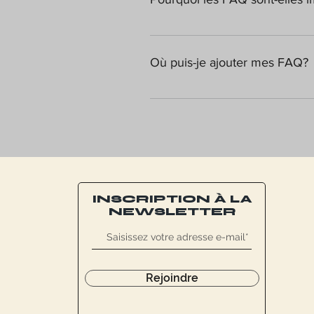
Les FAQ sont un excellent moyen 
entreprise et de créer une meille
Où puis-je ajouter mes FAQ?
Les FAQ peuvent être ajoutées à n
INSCRIPTION À LA
NEWSLETTER
Rejoindre